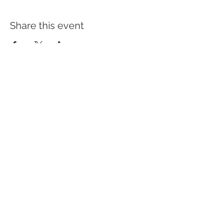
Share this event
Shipping & Returns
FAQ
Privacy Policy
Contact
STAY IN TOUCH
©
2026-2027